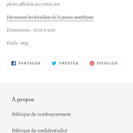
photo affichée sur notre site.
Découvrez les bienfaits de la pierre améthyste
Dimensions : 10cm x 5cm
Poids : 195g
PARTAGER
TWEETER
ÉPING
PARTAGER
TWEETER
ÉPINGLER
SUR
SUR
SUR
FACEBOOK
TWITTER
PINTE
À propos
Politique de remboursement
Politique de confidentialité