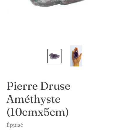
Pierre Druse
Améthyste
(10cmx5cm)
Prix
Épuisé