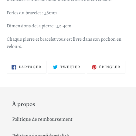
Perles du bracelet : ±8mm
Dimensions de la pierre : ±2-4cm
Chaque pierre et bracelet vous est livré dans son pochon en
velours.
PARTAGER
TWEETER
ÉPING
PARTAGER
TWEETER
ÉPINGLER
SUR
SUR
SUR
FACEBOOK
TWITTER
PINTE
À propos
Politique de remboursement
Politique de confidentialité