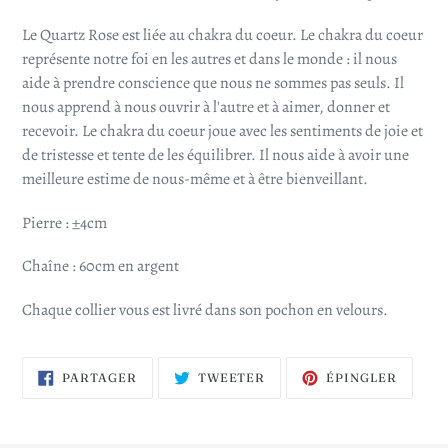
Le Quartz Rose est liée au chakra du coeur.
Le chakra du coeur
représente notre foi en les autres et dans le monde : il nous
aide à prendre conscience que nous ne sommes pas seuls. Il
nous apprend à nous ouvrir à l'autre et à aimer, donner et
recevoir. Le chakra du coeur joue avec les sentiments de joie et
de tristesse et tente de les équilibrer. Il nous aide à avoir une
meilleure estime de nous-même et à être bienveillant.
Pierre : ±4cm
Chaîne : 60cm en argent
Chaque collier vous est livré dans son pochon en velours.
PARTAGER
TWEETER
ÉPING
PARTAGER
TWEETER
ÉPINGLER
SUR
SUR
SUR
FACEBOOK
TWITTER
PINTE