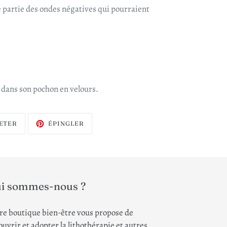
 partie des ondes négatives qui pourraient
 dans son pochon en velours.
TWEETER
ÉPINGLER
ETER
ÉPINGLER
SUR
SUR
TWITTER
PINTEREST
i sommes-nous ?
re boutique bien-être vous propose de
uvrir et adopter la lithothérapie et autres