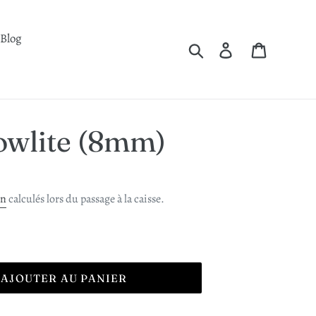
Blog
Rechercher
Se connecter
Panier
owlite (8mm)
on
calculés lors du passage à la caisse.
AJOUTER AU PANIER