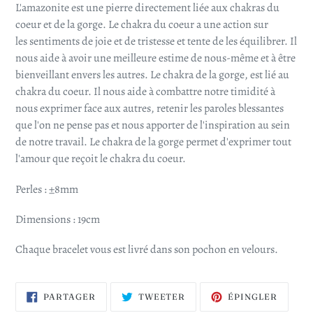
L'amazonite est une pierre directement liée aux chakras du
coeur et de la gorge. Le chakra du coeur a une action sur
les sentiments de joie et de tristesse et tente de les équilibrer. Il
nous aide à avoir une meilleure estime de nous-même et à être
bienveillant envers les autres. Le chakra de la gorge, est lié au
chakra du coeur. Il nous aide à combattre notre timidité à
nous exprimer face aux autres, retenir les paroles blessantes
que l'on ne pense pas et nous apporter de l'inspiration au sein
de notre travail. Le chakra de la gorge permet d'exprimer tout
l'amour que reçoit le chakra du coeur.
Perles : ±8mm
Dimensions : 19cm
Chaque bracelet vous est livré dans son pochon en velours.
PARTAGER
TWEETER
ÉPING
PARTAGER
TWEETER
ÉPINGLER
SUR
SUR
SUR
FACEBOOK
TWITTER
PINTE