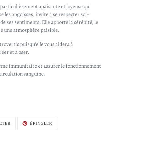
 particulièrement apaisante et joyeuse qui
se les angoisses, invite à se respecter soi-
de ses sentiments. Elle apporte la sérénité, le
ée une atmosphère paisible.
ntrovertis puisqu'elle vous aidera à
éer et à oser.
stème immunitaire et assurer le fonctionnement
circulation sanguine.
TWEETER
ÉPINGLER
ETER
ÉPINGLER
SUR
SUR
TWITTER
PINTEREST