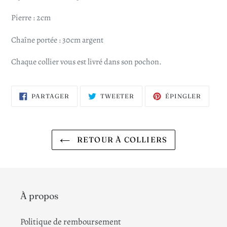
Pierre : 2cm
Chaîne portée : 30cm argent
Chaque collier vous est livré dans son pochon.
PARTAGER
TWEETER
ÉPING
PARTAGER
TWEETER
ÉPINGLER
SUR
SUR
SUR
FACEBOOK
TWITTER
PINTE
RETOUR À COLLIERS
À propos
Politique de remboursement