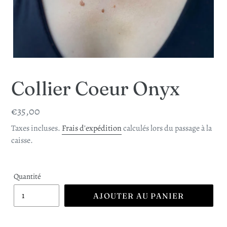
Collier Coeur Onyx
Prix
€35,00
normal
Taxes incluses.
Frais d'expédition
calculés lors du passage à la
caisse.
Quantité
AJOUTER AU PANIER