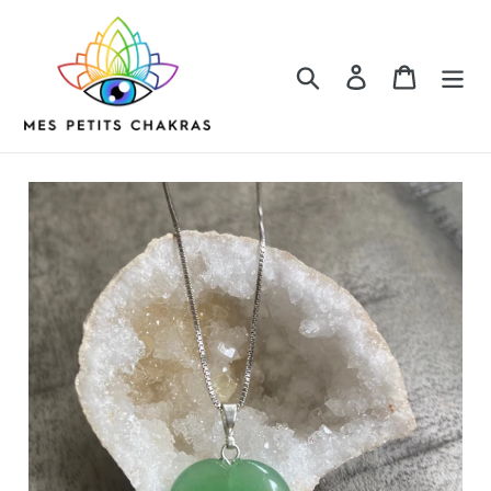
Passer
au
contenu
Rechercher
Se connecter
Panier