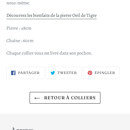
nous-même.
Découvrez les bienfaits de la pierre Oeil de Tigre
Pierre : ±8cm
Chaîne : 60cm
Chaque collier vous est livré dans son pochon.
PARTAGER
TWEETER
ÉPING
PARTAGER
TWEETER
ÉPINGLER
SUR
SUR
SUR
FACEBOOK
TWITTER
PINTE
RETOUR À COLLIERS
À propos