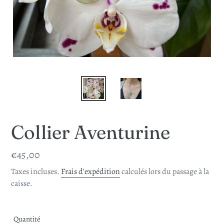
Collier Aventurine
Prix
€45,00
normal
Taxes incluses.
Frais d'expédition
calculés lors du passage à la
caisse.
Quantité