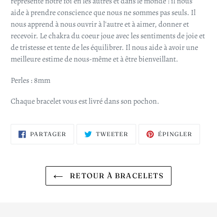
représente notre foi en les autres et dans le monde : il nous
aide à prendre conscience que nous ne sommes pas seuls. Il
nous apprend à nous ouvrir à l'autre et à aimer, donner et
recevoir. Le chakra du coeur joue avec les sentiments de joie et
de tristesse et tente de les équilibrer. Il nous aide à avoir une
meilleure estime de nous-même et à être bienveillant.
Perles : 8mm
Chaque bracelet vous est livré dans son pochon.
PARTAGER
TWEETER
ÉPING
PARTAGER
TWEETER
ÉPINGLER
SUR
SUR
SUR
FACEBOOK
TWITTER
PINTE
RETOUR À BRACELETS