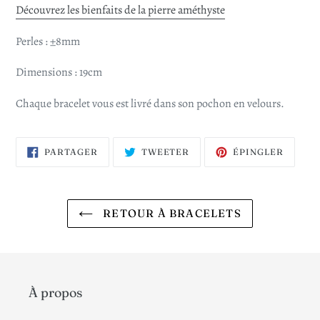
Découvrez les bienfaits de la pierre améthyste
Perles : ±8mm
Dimensions : 19cm
Chaque bracelet vous est livré dans son pochon en velours.
PARTAGER
TWEETER
ÉPING
PARTAGER
TWEETER
ÉPINGLER
SUR
SUR
SUR
FACEBOOK
TWITTER
PINTE
RETOUR À BRACELETS
À propos