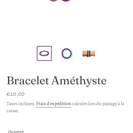
Bracelet Améthyste
Prix
€20,00
normal
Taxes incluses.
Frais d'expédition
calculés lors du passage à la
caisse.
Quantité