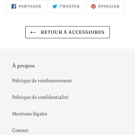
PARTAGER
TWEETER
ÉPING
PARTAGER
TWEETER
ÉPINGLER
SUR
SUR
SUR
FACEBOOK
TWITTER
PINTE
RETOUR À ACCESSOIRES
À propos
Politique de remboursement
Politique de confidentialité
Mentions légales
Contact